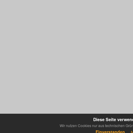
Diese Seite verwen
Wir nutzen Cookies nur aus technischen Grün
Einverstanden
M